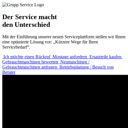
Der Service macht
den Unterschied
Mit der Einführung unserer neuen Serviceplattform stellen wir Ihnen
eine optimierte Lösung vor: „Kürzere Wege für Ihren
Servicebedarf“.
Ich möchte einen Rückruf
Montage anfordern
Ersatzteile kaufen
Gebrauchtmaschinen bewerten
Neumaschinen /
Gebrauchtmaschinen anfragen
Betriebsplanung / Besuch von
Berater